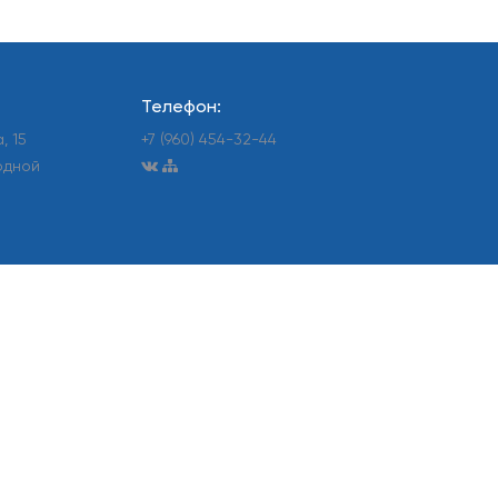
Телефон:
, 15
+7 (960) 454-32-44
ходной