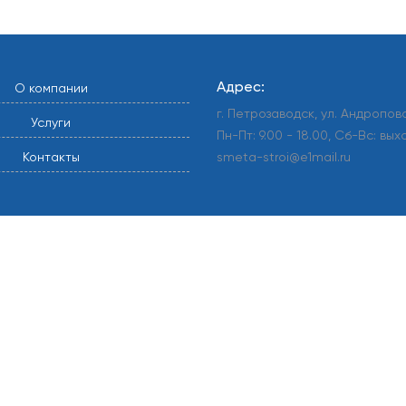
Адрес:
О компании
г. Петрозаводск, ул. Андропова
Услуги
Пн-Пт: 9.00 - 18.00, Сб-Вс: вы
Контакты
smeta-stroi@e1mail.ru