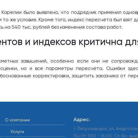
 Карелии было выявлено, что подрядчик применил одно
 то же условие. Кроме того, индекс пересчёта был взят
 на 540 тыс. рублей без изменения состава работ.
нтов и индексов критична дл
метных завышений, особенно если они не сопровожд
асценки, но и все параметры пересчёта. Ошибки здес
боснованные корректировки, защитить заказчика от пе
Адрес:
О компании
г. Петрозаводск, ул. Андропова
Услуги
Пн-Пт: 9.00 - 18.00, Сб-Вс: вы