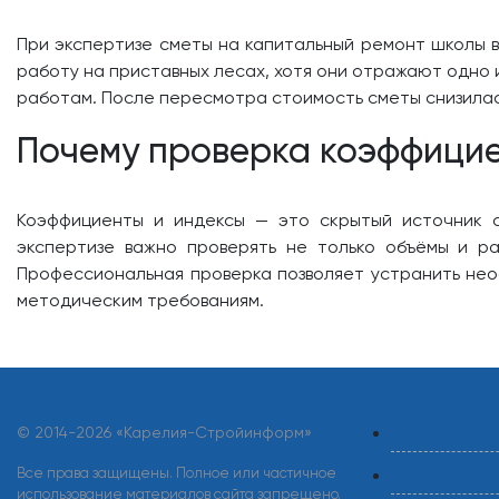
При экспертизе сметы на капитальный ремонт школы в
работу на приставных лесах, хотя они отражают одно и
работам. После пересмотра стоимость сметы снизилась
Почему проверка коэффицие
Коэффициенты и индексы — это скрытый источник с
экспертизе важно проверять не только объёмы и р
Профессиональная проверка позволяет устранить нео
методическим требованиям.
© 2014-
2026 «Карелия-Стройинформ»
Все права защищены. Полное или частичное
использование материалов сайта запрещено.